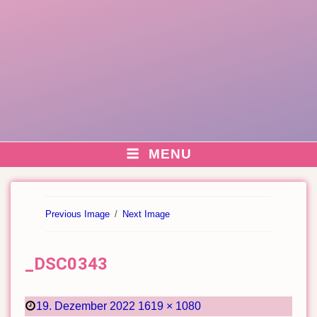
MENU
Previous Image
Next Image
_DSC0343
Posted
Full
19. Dezember 2022
1619 × 1080